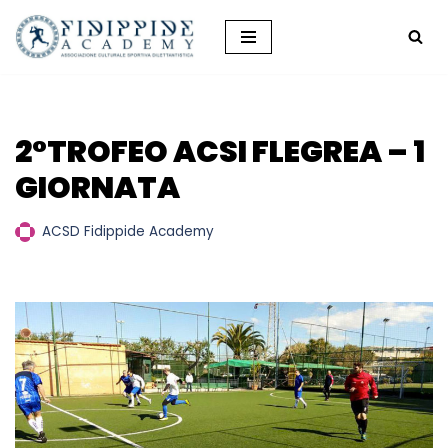
Vai
al
contenuto
2°TROFEO ACSI FLEGREA – 1
GIORNATA
ACSD Fidippide Academy