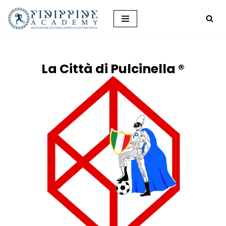
Vai
al
contenuto
La Città di Pulcinella ®