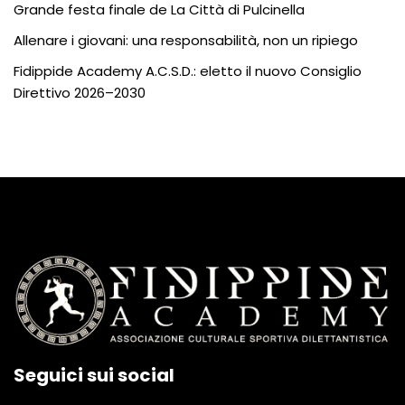
Grande festa finale de La Città di Pulcinella
Allenare i giovani: una responsabilità, non un ripiego
Fidippide Academy A.C.S.D.: eletto il nuovo Consiglio
Direttivo 2026–2030
Seguici sui social