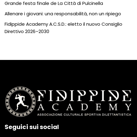
Grande festa finale de La Città di Pulcinella
Allenare i giovani: una responsabilità, non un ripiego
Fidippide Academy A.C.S.D.: eletto il nuovo Consiglio
Direttivo 2026–2030
Seguici sui social