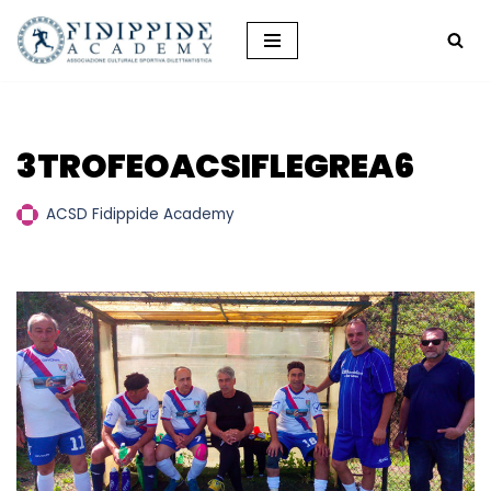
Vai
al
contenuto
3TROFEOACSIFLEGREA6
ACSD Fidippide Academy