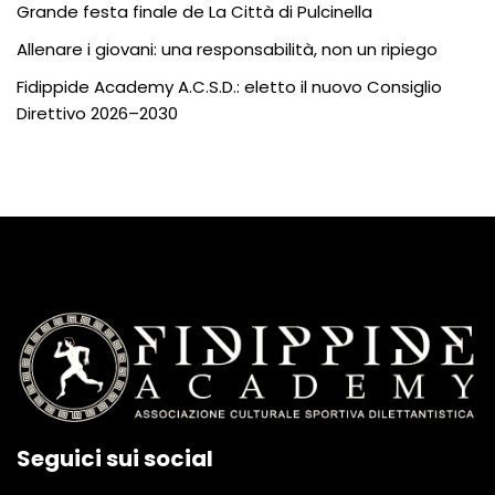
Grande festa finale de La Città di Pulcinella
Allenare i giovani: una responsabilità, non un ripiego
Fidippide Academy A.C.S.D.: eletto il nuovo Consiglio
Direttivo 2026–2030
Seguici sui social