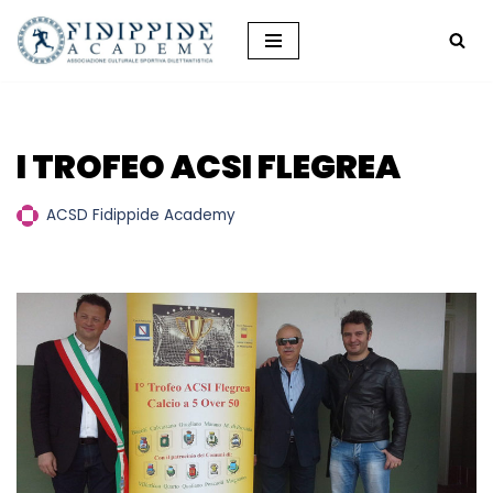
Vai
al
contenuto
I TROFEO ACSI FLEGREA
ACSD Fidippide Academy