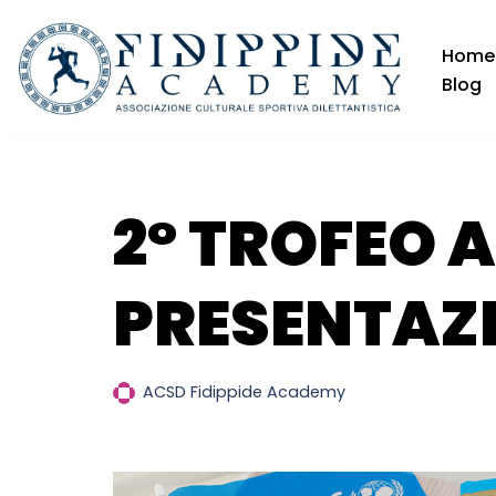
Home
Vai
Blog
al
contenuto
2° TROFEO A
PRESENTAZ
ACSD Fidippide Academy