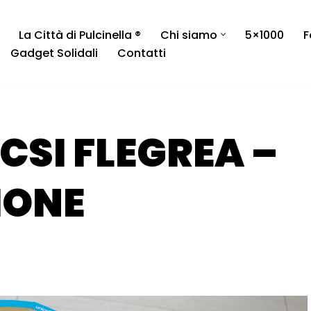
La Città di Pulcinella ®
Chi siamo
5×1000
F
Gadget Solidali
Contatti
CSI FLEGREA –
IONE