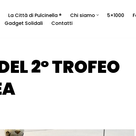
La Città di Pulcinella ®
Chi siamo
5×1000
F
Gadget Solidali
Contatti
DEL 2° TROFEO
EA