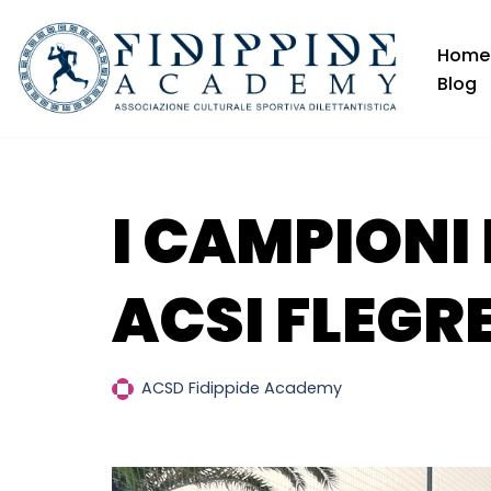
Home
Vai
Blog
al
contenuto
I CAMPIONI 
ACSI FLEGR
ACSD Fidippide Academy