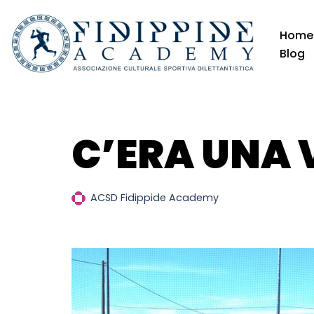
Home
Vai
Blog
al
contenuto
C’ERA UNA 
ACSD Fidippide Academy