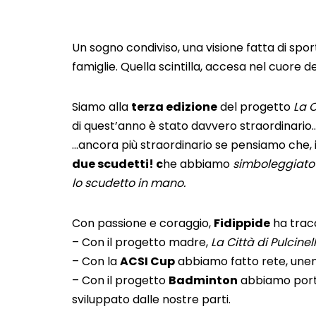
Un sogno condiviso, una visione fatta di spor
famiglie. Quella scintilla, accesa nel cuore de
Siamo alla
terza edizione
del progetto
La C
di quest’anno è stato davvero straordinario
…ancora più straordinario se pensiamo che, in
due scudetti! c
he abbiamo
simboleggiato 
lo scudetto in mano.
Con passione e coraggio,
Fidippide
ha tracc
– Con il progetto madre,
La Città di Pulcinel
– Con la
ACSI Cup
abbiamo fatto rete, unend
– Con il progetto
Badminton
abbiamo porta
sviluppato dalle nostre parti.