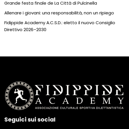
Grande festa finale de La Città di Pulcinella
Allenare i giovani: una responsabilità, non un ripiego
Fidippide Academy A.C.S.D.: eletto il nuovo Consiglio
Direttivo 2026–2030
Seguici sui social