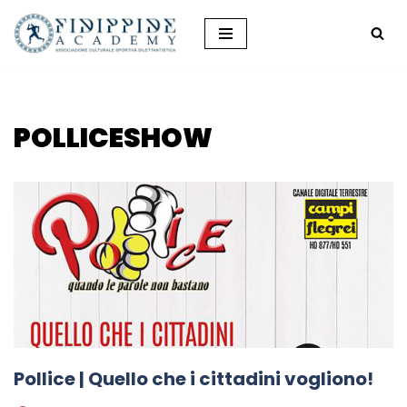
Vai
al
contenuto
POLLICESHOW
Pollice | Quello che i cittadini vogliono!