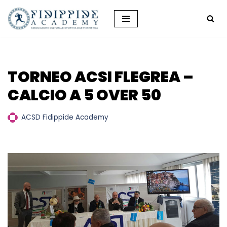
Vai
al
contenuto
TORNEO ACSI FLEGREA –
CALCIO A 5 OVER 50
ACSD Fidippide Academy