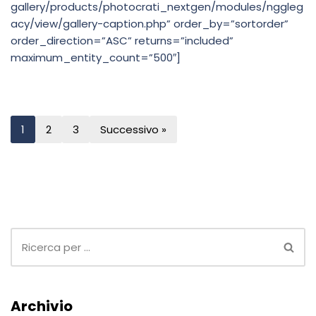
gallery/products/photocrati_nextgen/modules/nggleg
acy/view/gallery-caption.php” order_by=”sortorder”
order_direction=”ASC” returns=”included”
maximum_entity_count=”500″]
1
2
3
Successivo »
Archivio